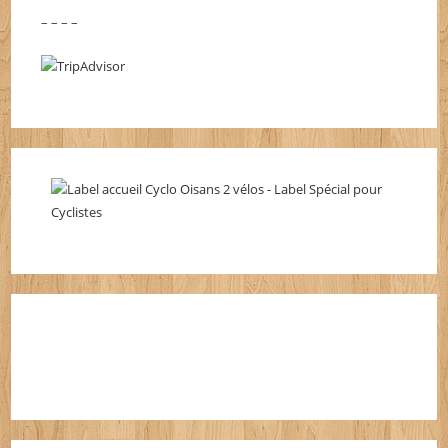
– – – –