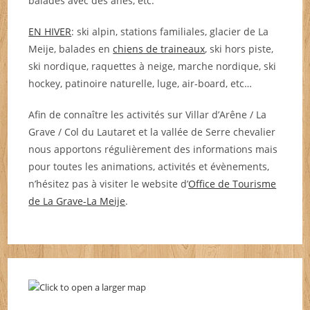
balades avec des ânes, etc.
Villar d'Arène en hiver
Gîte Lac du Pontet 1
Sled dog rides
Les Enseignes
Lac du Pontet
Villar d'Arène
Légende Ski
Gîte E-bike
'Arène 2
'Arène 3
'Arène 4
Villar d'Arène en hiver
de Villar d'Arène
de Villar d'Arène
Sled dog rides
Villar d'Arène
Villar d'Arène
EN HIVER
: ski alpin, stations familiales, glacier de La
Meije, balades en
chiens de traineaux
, ski hors piste,
ski nordique, raquettes à neige, marche nordique, ski
hockey, patinoire naturelle, luge, air-board, etc…
Afin de connaître les activités sur Villar d’Arêne / La
Grave / Col du Lautaret et la vallée de Serre chevalier
nous apportons régulièrement des informations mais
pour toutes les animations, activités et évènements,
n’hésitez pas à visiter le website d’
Office de Tourisme
de La Grave-La Meije
.