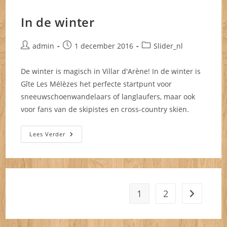
In de winter
Bericht
Bericht
Berichtcategorie:
admin
1 december 2016
Slider_nl
auteur:
gepubliceerd
op:
De winter is magisch in Villar d'Arène! In de winter is
Gîte Les Mélèzes het perfecte startpunt voor
sneeuwschoenwandelaars of langlaufers, maar ook
voor fans van de skipistes en cross-country skiën.
In
Lees Verder
De
Winter
1
2
Naar volg