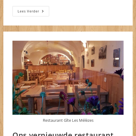
Tour
Lees Verder
De
France
2018
–
#TDF2018
Restaurant Gîte Les Mélèzes
Ons vernieuwde restaurant