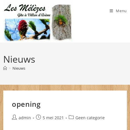
Ga
naar
Menu
inhoud
Nieuws
>
Nieuws
opening
Bericht
Bericht
Berichtcategorie:
admin
5 mei 2021
Geen categorie
auteur:
gepubliceerd
op: