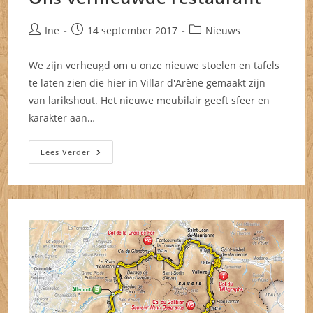
Bericht
Bericht
Berichtcategorie:
Ine
14 september 2017
Nieuws
auteur:
gepubliceerd
op:
We zijn verheugd om u onze nieuwe stoelen en tafels
te laten zien die hier in Villar d'Arène gemaakt zijn
van larikshout. Het nieuwe meubilair geeft sfeer en
karakter aan…
Ons
Lees Verder
Vernieuwde
Restaurant