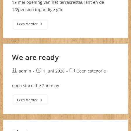
19 mei opening van het terrasrestaurant en de
1/2pension inpandige gîte
Opening
Lees Verder
We are ready
Bericht
Bericht
Berichtcategorie:
admin
1 juni 2020
Geen categorie
auteur:
gepubliceerd
op:
open since the 2nd may
We
Lees Verder
Are
Ready