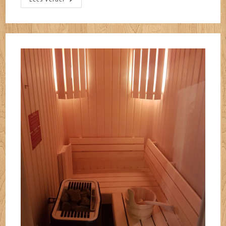
De
France
2017,
Etappe
17