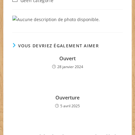
Geen categorie
la
category:
publication :
VOUS DEVRIEZ ÉGALEMENT AIMER
Ouvert
28 janvier 2024
Ouverture
5 avril 2025