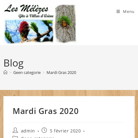
Skip
to
Menu
content
Blog
>
Geen categorie
>
Mardi Gras 2020
Mardi Gras 2020
Auteur/autrice
Publication
admin
5 février 2020
de
publiée :
Post