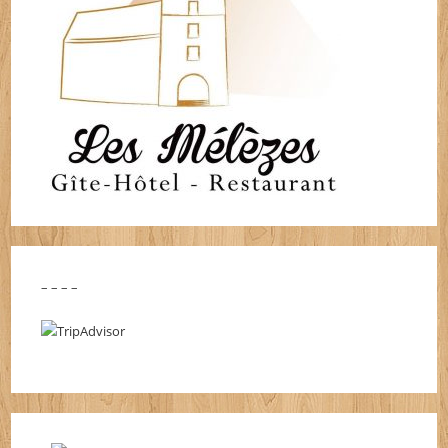
– – – –