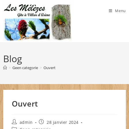
Skip
to
Menu
content
Blog
>
Geen categorie
>
Ouvert
Ouvert
Auteur/autrice
Publication
admin
28 janvier 2024
de
publiée :
Post