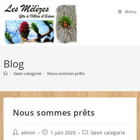
Skip
to
Menu
content
Blog
>
Geen categorie
>
Nous sommes prêts
Nous sommes prêts
Auteur/autrice
Publication
Post
admin
1 juin 2020
Geen categorie
de
publiée :
category: